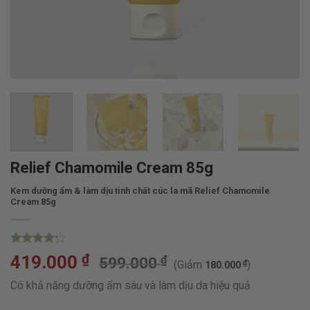
Relief Chamomile Cream 85g
Kem dưỡng ẩm & làm dịu tinh chất cúc la mã Relief Chamomile
Cream 85g
4.20
10
trên
₫
419.000
₫
599.000
(Giảm
₫
)
5 dựa
180.000
trên
đánh
Có khả năng dưỡng ẩm sâu và làm dịu da hiệu quả
giá