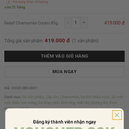
Vui lòng chọn số lượng.
còn 21 hàng
Relief Chamomile Cream 85g số
419.000 đ
Relief Chamomile Cream 85g
419.000 đ
Tổng giá sản phẩm:
(1 sản phẩm)
THÊM VÀO GIỎ HÀNG
MUA NGAY
Mã:
CHCR-085-0001
Danh mục:
Bộ sản phẩm
,
Cấp ẩm
,
Chamomile
,
Da khô thiếu nước
,
Da mệt
mỏi, thiếu sức sống
,
Da nhạy cảm, kích ứng, mẩn đỏ
,
Dưỡng ẩm
,
Kem
dưỡng
,
Làm dịu
Đăng ký thành viên nhận ngay