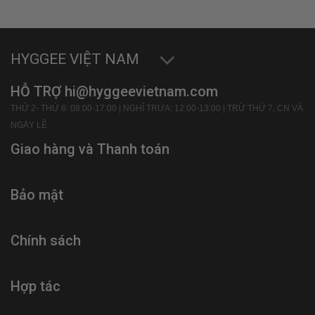
HYGGEE VIỆT NAM
HỖ TRỢ hi@hyggeevietnam.com
THỨ 2- THỨ 6: 08:00-17:00 | NGHỈ TRƯA: 12:00-13:00 | TRỪ THỨ 7, CN VÀ
NGÀY LỄ
Giao hàng và Thanh toán
Bảo mật
Chính sách
Hợp tác