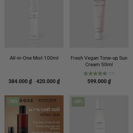
All-in-One Mist 100ml
Fresh Vegan Tone-up Sun
Cream 50ml
(11)
384.000
₫
420.000
₫
Được xếp
599.000
₫
–
hạng
4.91
5 sao
-15%
-30%