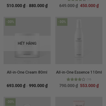
Giá
Giá
510.000
₫
880.000
₫
649.000
Được
₫
450.000
₫
–
gốc
hiện
xếp hạng
là:
tại
4.00
5
649.000 ₫.
là:
sao
450.
-30%
-30%
HẾT HÀNG
All-in-One Cream 80ml
All-in-One Essence 110ml
(10)
Giá
Giá
693.000
₫
990.000
₫
790.000
Được
₫
553.000
₫
–
gốc
hiện
xếp hạng
là:
tại
4.00
5
790.000 ₫.
là:
sao
553.
-30%