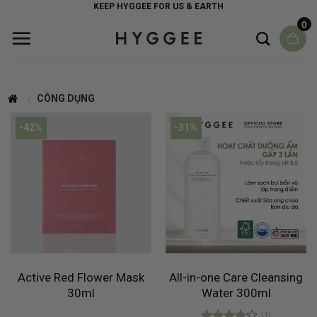
Skip
KEEP HYGGEE FOR US & EARTH
to
0
content
/
CÔNG DỤNG
-42%
-31%
Active Red Flower Mask
All-in-one Care Cleansing
30ml
Water 300ml
(1)