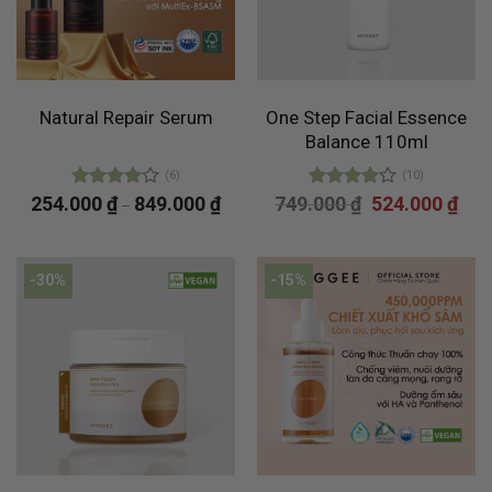
Natural Repair Serum
One Step Facial Essence
Balance 110ml
(6)
(10)
Giá
Giá
254.000
Được xếp
₫
849.000
₫
749.000
Được
₫
524.000
₫
–
gốc
hiện
hạng
4.17
xếp hạng
là:
tại
5 sao
4.00
5
749.000 ₫.
là:
sao
524.
-30%
-15%