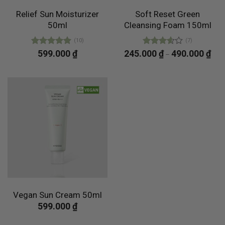
Relief Sun Moisturizer
Soft Reset Green
50ml
Cleansing Foam 150ml
(10)
(7)
Được xếp
599.000
₫
245.000
Được
₫
490.000
₫
–
hạng
4.90
xếp
5 sao
hạng
3.57
5
sao
Vegan Sun Cream 50ml
599.000
₫