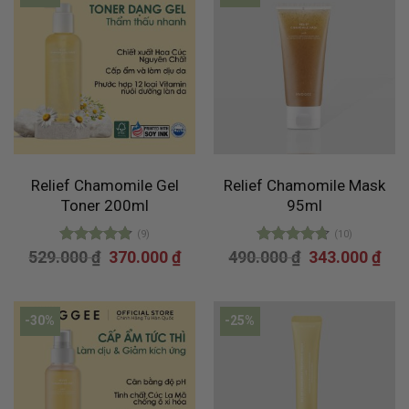
Relief Chamomile Gel
Relief Chamomile Mask
Toner 200ml
95ml
(9)
(10)
Giá
Giá
Giá
Giá
529.000
Được xếp
₫
370.000
₫
490.000
Được xếp
₫
343.000
₫
gốc
hiện
gốc
hiện
hạng
4.78
hạng
4.70
là:
tại
là:
tại
5 sao
5 sao
529.000 ₫.
là:
490.000 ₫.
là:
370.000 ₫.
343.
-30%
-25%